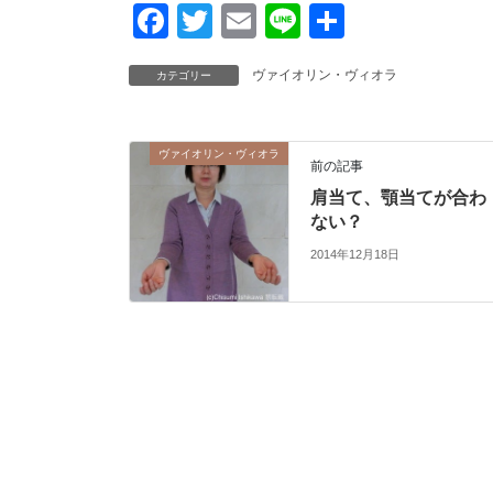
F
T
E
Li
共
a
wi
m
n
有
ヴァイオリン・ヴィオラ
カテゴリー
c
tt
ail
e
e
er
b
ヴァイオリン・ヴィオラ
前の記事
o
肩当て、顎当てが合わ
o
ない？
2014年12月18日
k