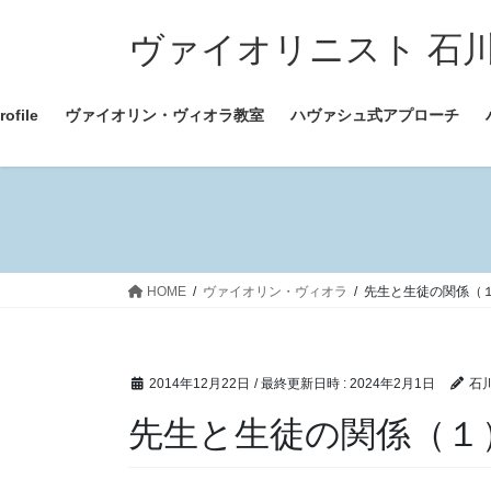
コ
ナ
ン
ビ
ヴァイオリニスト 石川ちすみ
テ
ゲ
ン
ー
file
ヴァイオリン・ヴィオラ教室
ハヴァシュ式アプローチ
ツ
シ
へ
ョ
ス
ン
キ
に
ッ
移
プ
動
HOME
ヴァイオリン・ヴィオラ
先生と生徒の関係（
2014年12月22日
/ 最終更新日時 :
2024年2月1日
石
先生と生徒の関係（１