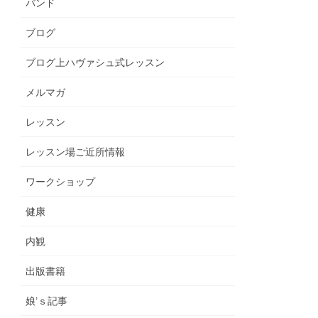
バンド
ブログ
ブログ上ハヴァシュ式レッスン
メルマガ
レッスン
レッスン場ご近所情報
ワークショップ
健康
内観
出版書籍
娘’ｓ記事