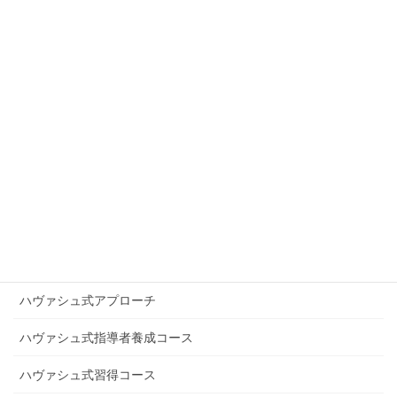
お知らせ
グループレッスン
グループレッスン受講生の声
コンサート
スケール講座受講生の声
スピリチュアリズム
デジタルレッスン受講生の声
ニュース
ハヴァシュ式アプローチ
ハヴァシュ式指導者養成コース
ハヴァシュ式習得コース