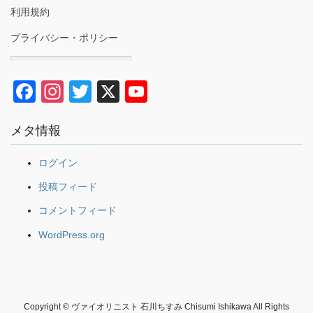
利用規約
プライバシー・ポリシー
Japanese
F
In
T
X
Y
a
st
wi
o
メタ情報
c
a
tt
u
e
gr
er
T
ログイン
b
a
u
投稿フィード
o
m
b
コメントフィード
o
e
WordPress.org
k
Copyright © ヴァイオリニスト 石川ちすみ Chisumi Ishikawa All Rights