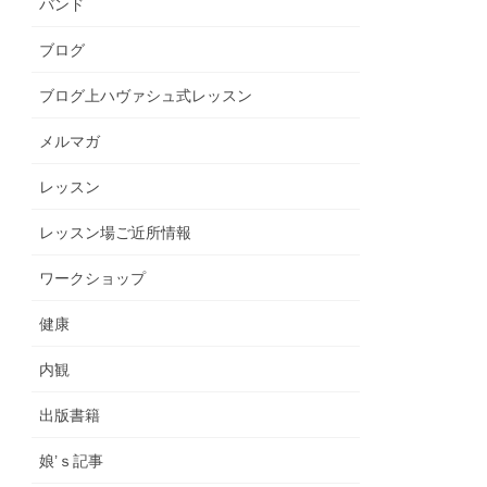
バンド
ブログ
ブログ上ハヴァシュ式レッスン
メルマガ
レッスン
レッスン場ご近所情報
ワークショップ
健康
内観
出版書籍
娘’ｓ記事