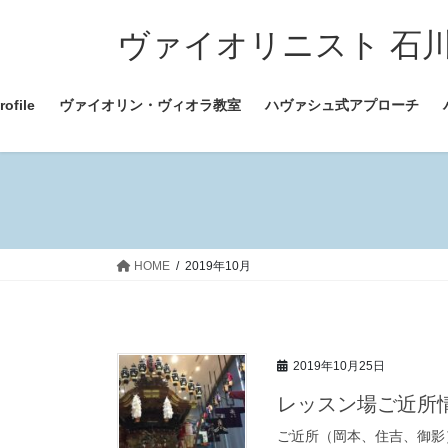
コ
ナ
ン
ビ
ヴァイオリニスト 石川ちすみ
テ
ゲ
ン
ー
file
ヴァイオリン・ヴィオラ教室
ハヴァシュ式アプローチ
ツ
シ
へ
ョ
ス
ン
キ
に
ッ
移
プ
動
HOME
2019年10月
2019年10月25日
レッスン場ご近所
ご近所（岡本、住吉、御影