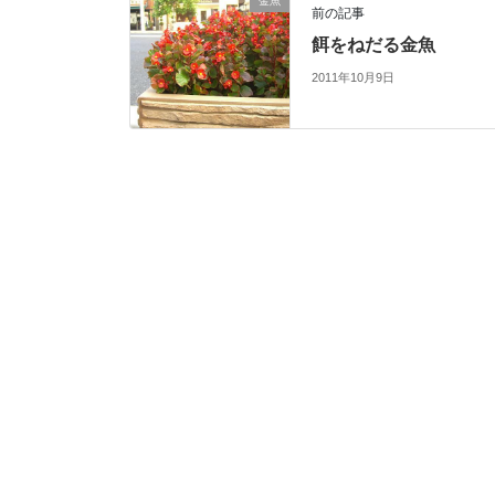
b
金魚
前の記事
o
餌をねだる金魚
o
2011年10月9日
k