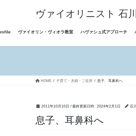
コ
ナ
ン
ビ
ヴァイオリニスト 石川ちすみ
テ
ゲ
ン
ー
file
ヴァイオリン・ヴィオラ教室
ハヴァシュ式アプローチ
ツ
シ
へ
ョ
ス
ン
キ
に
ッ
移
プ
動
HOME
子育て・夫婦・ご近所
息子、耳鼻科へ
2011年10月10日
/ 最終更新日時 :
2024年2月1日
石
息子、耳鼻科へ