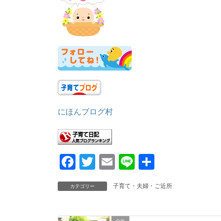
にほんブログ村
F
T
E
Li
共
a
wi
m
n
有
子育て・夫婦・ご近所
カテゴリー
c
tt
ail
e
e
er