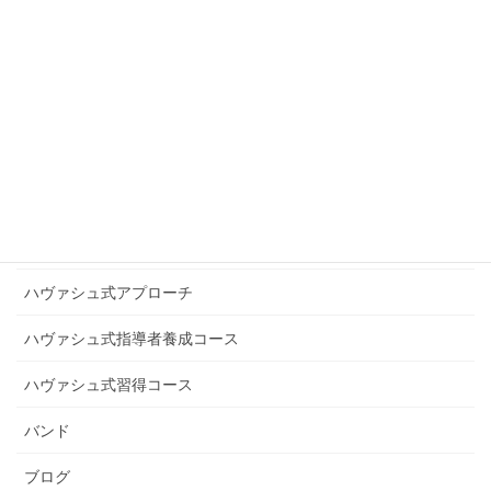
グループレッスン受講生の声
コンサート
スケール講座受講生の声
スピリチュアリズム
デジタルレッスン受講生の声
ニュース
ハヴァシュ式アプローチ
ハヴァシュ式指導者養成コース
ハヴァシュ式習得コース
バンド
ブログ