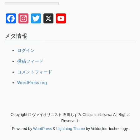
Japanese
F
In
T
X
Y
a
st
wi
o
メタ情報
c
a
tt
u
e
gr
er
T
ログイン
b
a
u
投稿フィード
o
m
b
コメントフィード
o
e
WordPress.org
k
Copyright © ヴァイオリニスト 石川ちすみ Chisumi Ishikawa All Rights
Reserved.
Powered by
WordPress
&
Lightning Theme
by Vektor,Inc. technology.