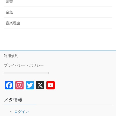
読書
金魚
音楽理論
利用規約
プライバシー・ポリシー
Japanese
F
In
T
X
Y
a
st
wi
o
メタ情報
c
a
tt
u
e
gr
er
T
ログイン