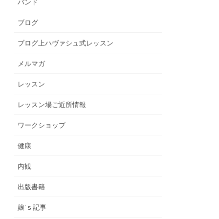
バンド
ブログ
ブログ上ハヴァシュ式レッスン
メルマガ
レッスン
レッスン場ご近所情報
ワークショップ
健康
内観
出版書籍
娘’ｓ記事