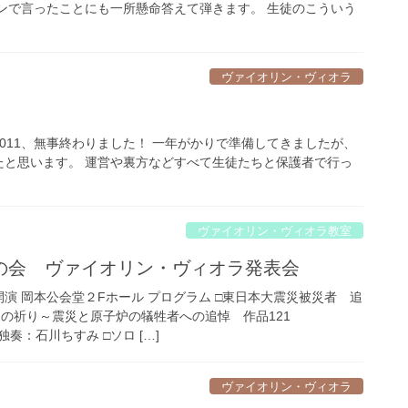
ンで言ったことにも一所懸命答えて弾きます。 生徒のこういう
ヴァイオリン・ヴィオラ
011、無事終わりました！ 一年がかりで準備してきましたが、
たと思います。 運営や裏方などすべて生徒たちと保護者で行っ
ヴァイオリン・ヴィオラ教室
の会 ヴァイオリン・ヴィオラ発表会
時開演 岡本公会堂２Fホール プログラム □東日本大震災被災者 追
辺の祈り～震災と原子炉の犠牲者への追悼 作品121
ちすみ □ソロ […]
ヴァイオリン・ヴィオラ