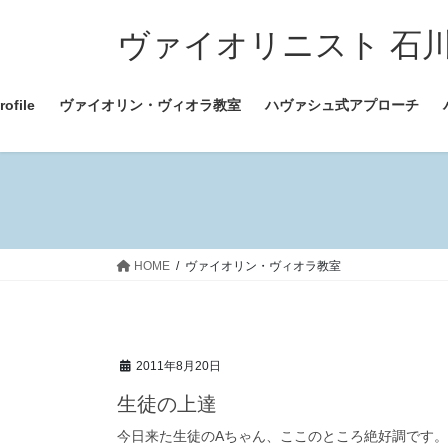
コ
ナ
ン
ビ
ヴァイオリニスト 石川ちすみ
テ
ゲ
ン
ー
file
ヴァイオリン・ヴィオラ教室
ハヴァシュ式アプローチ
ツ
シ
へ
ョ
ス
ン
キ
に
ッ
移
プ
動
HOME
ヴァイオリン・ヴィオラ教室
2011年8月20日
生徒の上達
今日来た生徒のAちゃん、ここのところ絶好調です。