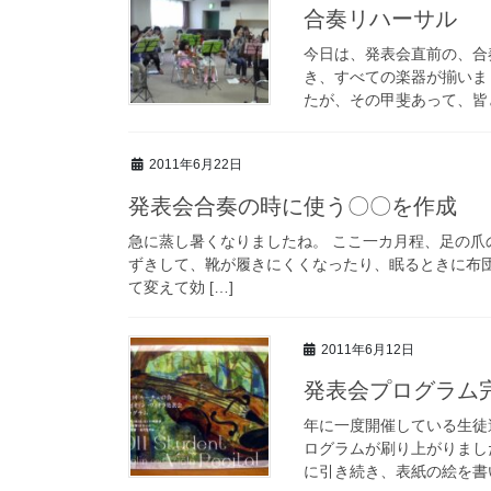
合奏リハーサル
今日は、発表会直前の、合
き、すべての楽器が揃いま
たが、その甲斐あって、皆と
2011年6月22日
発表会合奏の時に使う〇〇を作成
急に蒸し暑くなりましたね。 ここ一カ月程、足の爪
ずきして、靴が履きにくくなったり、眠るときに布
て変えて効 […]
2011年6月12日
発表会プログラム
年に一度開催している生徒
ログラムが刷り上がりまし
に引き続き、表紙の絵を書い