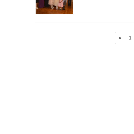
投
固
«
1
稿
定
ペ
ナ
ー
ビ
ジ
ゲ
ー
シ
ョ
ン