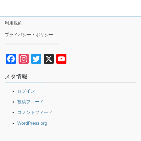
利用規約
プライバシー・ポリシー
Japanese
F
In
T
X
Y
a
st
wi
o
メタ情報
c
a
tt
u
e
gr
er
T
ログイン
b
a
u
投稿フィード
o
m
b
コメントフィード
o
e
WordPress.org
k