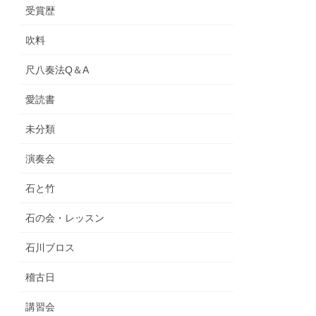
受賞歴
吹料
尺八奏法Q＆A
愛読書
未分類
演奏会
石と竹
石の会・レッスン
石川ブロス
稽古日
講習会