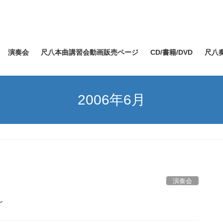
演奏会
尺八本曲講習会動画販売ページ
CD/書籍/DVD
尺八
2006年6月
演奏会
～