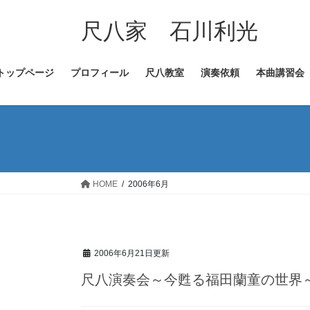
コ
ナ
ン
ビ
尺八家 石川利光
テ
ゲ
ン
ー
トップページ
プロフィール
尺八教室
演奏依頼
本曲講習会
ツ
シ
へ
ョ
ス
ン
キ
に
ッ
移
プ
動
HOME
2006年6月
2006年6月21日更新
尺八演奏会～今甦る福田蘭童の世界