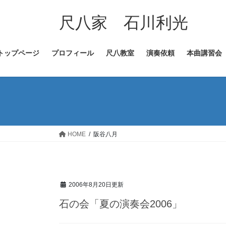
コ
ナ
ン
ビ
尺八家 石川利光
テ
ゲ
ン
ー
トップページ
プロフィール
尺八教室
演奏依頼
本曲講習会
ツ
シ
へ
ョ
ス
ン
キ
に
ッ
移
プ
動
HOME
阪谷八月
2006年8月20日更新
石の会「夏の演奏会2006」