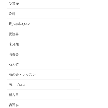
受賞歴
吹料
尺八奏法Q＆A
愛読書
未分類
演奏会
石と竹
石の会・レッスン
石川ブロス
稽古日
講習会