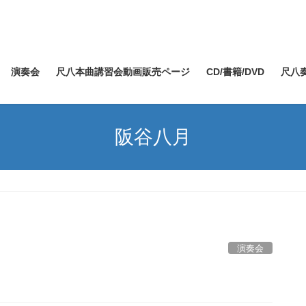
演奏会
尺八本曲講習会動画販売ページ
CD/書籍/DVD
尺八
阪谷八月
演奏会