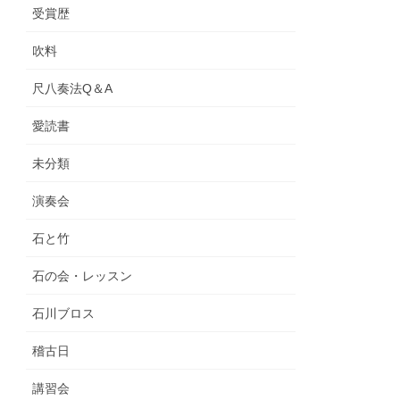
受賞歴
吹料
尺八奏法Q＆A
愛読書
未分類
演奏会
石と竹
石の会・レッスン
石川ブロス
稽古日
講習会