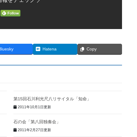
情報をチェック ／
Bluesky
Hatena
Copy
第15回石川利光尺八リサイタル「知命」
2011年10月1日更新
石の会「第八回独奏会」
2011年2月27日更新