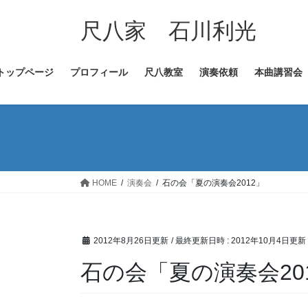
コ
ナ
ン
ビ
尺八家 石川利光
テ
ゲ
ン
ー
トップページ
プロフィール
尺八教室
演奏依頼
本曲講習会
ツ
シ
へ
ョ
ス
ン
キ
に
ッ
移
プ
動
HOME
演奏会
石の会「夏の演奏会2012」
2012年8月26日更新
/ 最終更新日時 :
2012年10月4日更新
石の会「夏の演奏会20