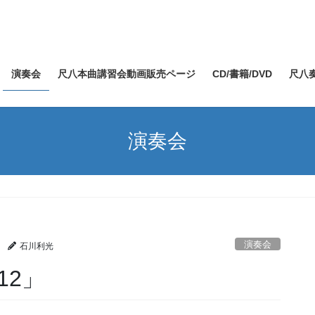
演奏会
尺八本曲講習会動画販売ページ
CD/書籍/DVD
尺八
演奏会
演奏会
石川利光
12」