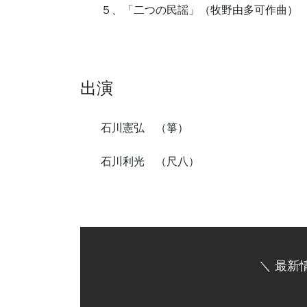
５、「二つの民謡」（牧野由多可作曲）
出演
石川憲弘 （箏）
石川利光 （尺八）
＼ 最新