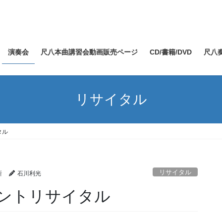
演奏会
尺八本曲講習会動画販売ページ
CD/書籍/DVD
尺八
リサイタル
タル
リサイタル
新
石川利光
ントリサイタル