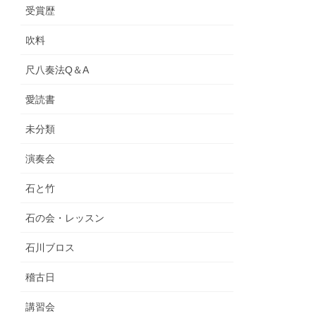
受賞歴
吹料
尺八奏法Q＆A
愛読書
未分類
演奏会
石と竹
石の会・レッスン
石川ブロス
稽古日
講習会