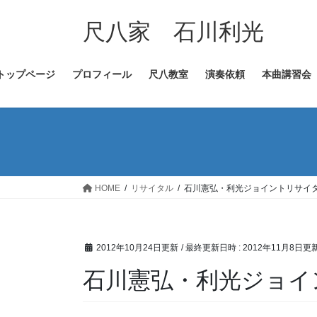
コ
ナ
ン
ビ
尺八家 石川利光
テ
ゲ
ン
ー
トップページ
プロフィール
尺八教室
演奏依頼
本曲講習会
ツ
シ
へ
ョ
ス
ン
キ
に
ッ
移
プ
動
HOME
リサイタル
石川憲弘・利光ジョイントリサイ
2012年10月24日更新
/ 最終更新日時 :
2012年11月8日更
石川憲弘・利光ジョイ